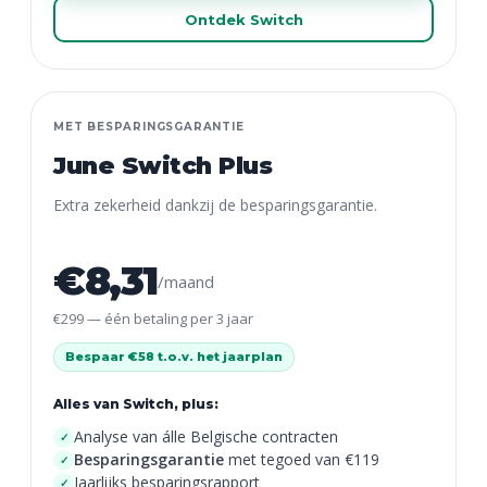
Ontdek Switch
MET BESPARINGSGARANTIE
June Switch Plus
Extra zekerheid dankzij de besparingsgarantie.
€8,31
/maand
€299 — één betaling per 3 jaar
Bespaar €58 t.o.v. het jaarplan
Alles van Switch, plus:
Analyse van álle Belgische contracten
✓
Besparingsgarantie
met tegoed van €119
✓
Jaarlijks besparingsrapport
✓