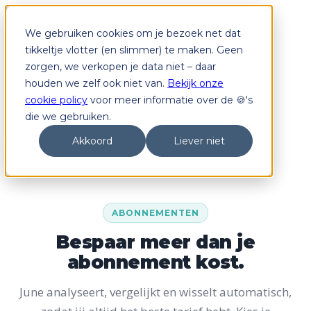
We gebruiken cookies om je bezoek net dat
Abonnementen
June Switch
tikkeltje vlotter (en slimmer) te maken. Geen
June Switch Plus
zorgen, we verkopen je data niet – daar
June Premium
houden we zelf ook niet van.
Bekijk onze
June Dongle
Hoe werkt het?
cookie policy
voor meer informatie over de 🍪's
Prijzen
die we gebruiken.
Login
Akkoord
Liever niet
NL
|
FR
Start nu
ABONNEMENTEN
Bespaar meer dan je
abonnement kost.
June analyseert, vergelijkt en wisselt automatisch,