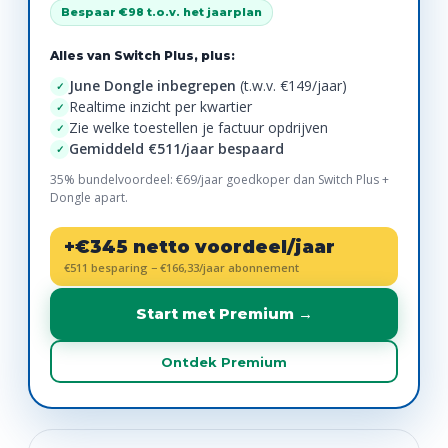
Bespaar €98 t.o.v. het jaarplan
Alles van Switch Plus, plus:
June Dongle inbegrepen
(t.w.v. €149/jaar)
✓
Realtime inzicht per kwartier
✓
Zie welke toestellen je factuur opdrijven
✓
Gemiddeld €511/jaar bespaard
✓
35% bundelvoordeel: €69/jaar goedkoper dan Switch Plus +
Dongle apart.
+€345 netto voordeel/jaar
€511 besparing − €166,33/jaar abonnement
Start met Premium →
Ontdek Premium