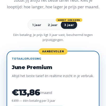
zodat jij altijd het beste tarief hebt. Kies je
looptijd: hoe langer, hoe lager je prijs per maand.
MEEST GEKOZEN
1 jaar
2 jaar
3 jaar
Eén betaling. Je prijs ligt 3 jaar vast, beschermd tegen
prijsstijgingen.
AANBEVOLEN
TOTAALOPLOSSING
June Premium
Altijd het beste tarief én realtime inzicht in je verbruik.
€13,86
/maand
€499 — één betaling per 3 jaar